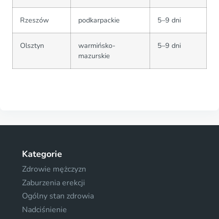
Rzeszów
podkarpackie
5–9 dni
Olsztyn
warmińsko-
5–9 dni
mazurskie
Kategorie
Zdrowie mężczyzn
Zaburzenia erekcji
Ogólny stan zdrowia
Nadciśnienie