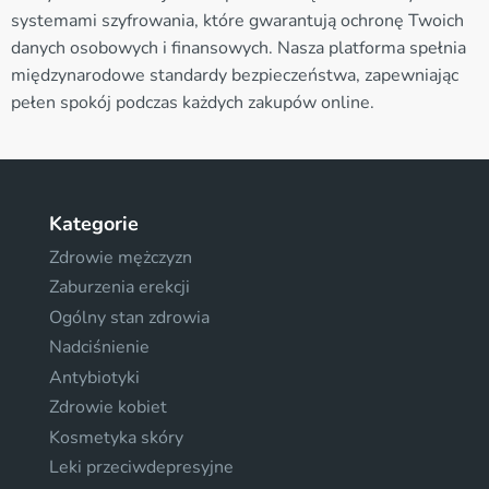
systemami szyfrowania, które gwarantują ochronę Twoich
danych osobowych i finansowych. Nasza platforma spełnia
międzynarodowe standardy bezpieczeństwa, zapewniając
pełen spokój podczas każdych zakupów online.
Kategorie
Zdrowie mężczyzn
Zaburzenia erekcji
Ogólny stan zdrowia
Nadciśnienie
Antybiotyki
Zdrowie kobiet
Kosmetyka skóry
Leki przeciwdepresyjne