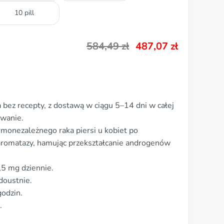
10 pill
584,49
zł
487,07
zł
bez recepty, z dostawą w ciągu 5–14 dni w całej
owanie.
monezależnego raka piersi u kobiet po
r aromatazy, hamując przekształcanie androgenów
5 mg dziennie.
doustnie.
godzin.
.