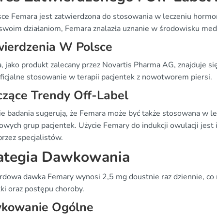
ce Femara jest zatwierdzona do stosowania w leczeniu hormon
 swoim działaniom, Femara znalazła uznanie w środowisku me
wierdzenia W Polsce
, jako produkt zalecany przez Novartis Pharma AG, znajduje si
oficjalne stosowanie w terapii pacjentek z nowotworem piersi.
zące Trendy Off-Label
ie badania sugerują, że Femara może być także stosowana w le
owych grup pacjentek. Użycie Femary do indukcji owulacji jest
rzez specjalistów.
ategia Dawkowania
rdowa dawka Femary wynosi 2,5 mg doustnie raz dziennie, co
ki oraz postępu choroby.
kowanie Ogólne