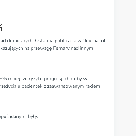
ń
ch klinicznych. Ostatnia publikacja w "Journal of
skazujących na przewagę Femary nad innymi
5% mniejsze ryzyko progresji choroby w
 przeżycia u pacjentek z zaawansowanym rakiem
epożądanymi były: