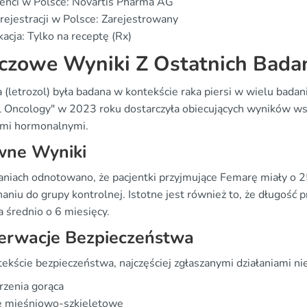
enci w Polsce: Novartis Pharma AG
rejestracji w Polsce: Zarejestrowany
kacja: Tylko na receptę (Rx)
czowe Wyniki Z Ostatnich Bada
(letrozol) była badana w kontekście raka piersi w wielu badania
al Oncology" w 2023 roku dostarczyła obiecujących wyników w
ami hormonalnymi.
wne Wyniki
niach odnotowano, że pacjentki przyjmujące Femarę miały o 2
aniu do grupy kontrolnej. Istotne jest również to, że długość
 średnio o 6 miesięcy.
erwacje Bezpieczeństwa
ekście bezpieczeństwa, najczęściej zgłaszanymi działaniami ni
zenia gorąca
e mięśniowo-szkieletowe