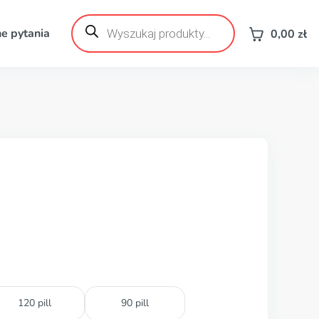
Wyszukiwarka
produktów
e pytania
0,00
zł
120 pill
90 pill