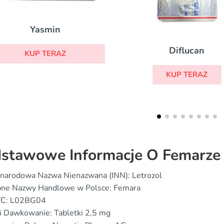
Estrofem
Diflucan
KUP TERAZ
KUP TERAZ
stawowe Informacje O Femarze
narodowa Nazwa Nienazwana (INN): Letrozol
ne Nazwy Handlowe w Polsce: Femara
TC: L02BG04
i Dawkowanie: Tabletki 2,5 mg