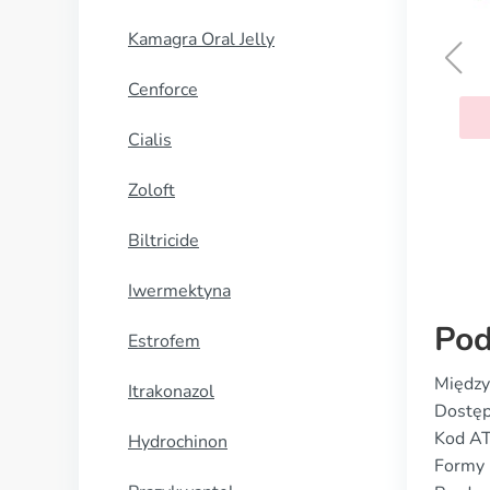
Kamagra Oral Jelly
Yasmin
Cenforce
KUP TERAZ
Cialis
Zoloft
Biltricide
Iwermektyna
Pod
Estrofem
Między
Itrakonazol
Dostęp
Kod A
Hydrochinon
Formy 