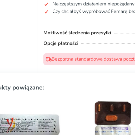
Najczęstszym działaniem niepożądanym
Czy chciałbyś wypróbować Femarę bez
Możliwość śledzenia przesyłki
Opcje płatności
Bezpłatna standardowa dostawa pocztą
ukty powiązane: