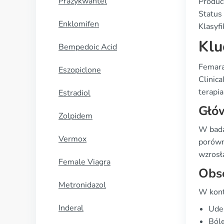
Prazykwantel
Produc
Status 
Enklomifen
Klasyfi
Klu
Bempedoic Acid
Femara 
Eszopiclone
Clinic
terapi
Estradiol
Głó
Zolpidem
W bada
Vermox
porówn
wzrosła
Female Viagra
Obs
Metronidazol
W kont
Inderal
Uder
Ból