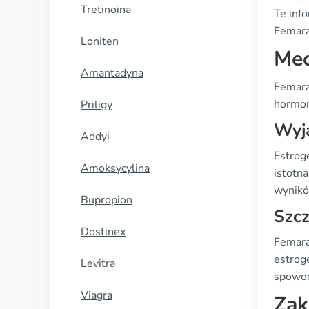
Tretinoina
Te inf
Femarą
Loniten
Mec
Amantadyna
Femara
hormon
Priligy
Wyja
Addyi
Estrog
Amoksycylina
istotn
wynikó
Bupropion
Szc
Dostinex
Femara
estrog
Levitra
spowod
Viagra
Zak