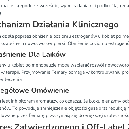
ormacje są zgodne z wcześniejszymi badaniami i podkreślają zn
.
hanizm Działania Klinicznego
 działa poprzez obniżenie poziomu estrogenów u kobiet po me
ozależnych nowotworów piersi. Obniżenie poziomu estrogen
śnienie Dla Laików
eny u kobiet po menopauzie mogą wspierać rozwój nowotworów p
a w terapii. Przyjmowanie Femary pomaga w kontrolowaniu prog
w leczenia.
zegółowe Omówienie
 jest inhibitorem aromatazy, co oznacza, że blokuje enzymy o
enów. To powoduje zmniejszenie objętości guza oraz redukcję
owane przez Femarę przyczyniają się do większej skutecznośc
res Zatwierdzonego i Off-Label