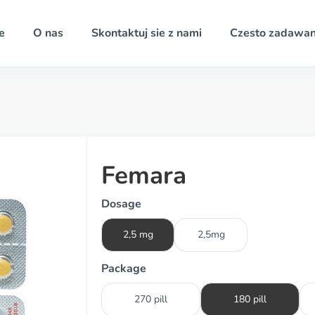
e
O nas
Skontaktuj sie z nami
Czesto zadawan
Femara
Dosage
2,5 mg
2,5mg
Package
270 pill
180 pill