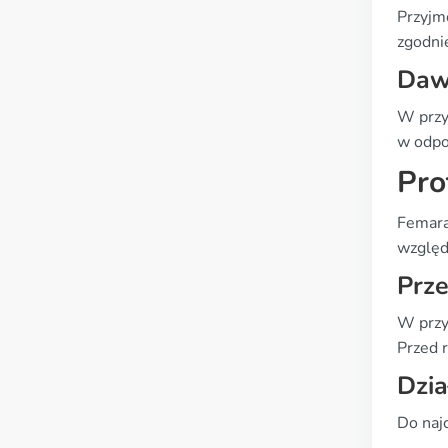
Przyjm
zgodnie
Daw
W przy
w odpo
Pro
Femara
względ
Prz
W przy
Przed 
Dzia
Do naj