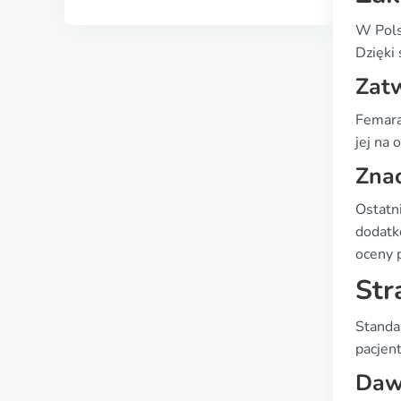
W Pols
Dzięki
Zat
Femara
jej na 
Znac
Ostatn
dodatk
oceny p
Str
Standa
pacjent
Daw