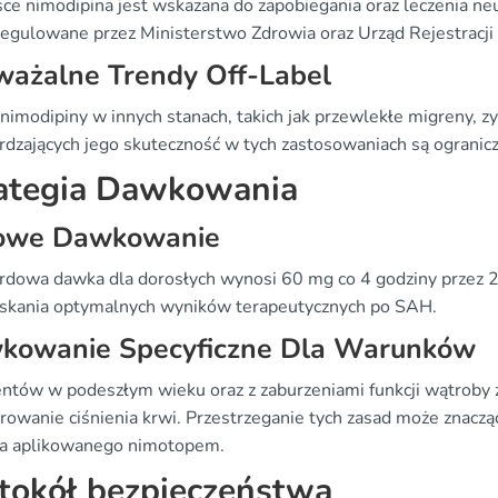
ce nimodipina jest wskazana do zapobiegania oraz leczenia ne
 regulowane przez Ministerstwo Zdrowia oraz Urząd Rejestracj
ważalne Trendy Off-Label
nimodipiny w innych stanach, takich jak przewlekłe migreny, z
rdzających jego skuteczność w tych zastosowaniach są ogranic
ategia Dawkowania
owe Dawkowanie
rdowa dawka dla dorosłych wynosi 60 mg co 4 godziny przez 21
yskania optymalnych wyników terapeutycznych po SAH.
kowanie Specyficzne Dla Warunków
entów w podeszłym wieku oraz z zaburzeniami funkcji wątroby 
rowanie ciśnienia krwi. Przestrzeganie tych zasad może znacz
ia aplikowanego nimotopem.
tokół bezpieczeństwa