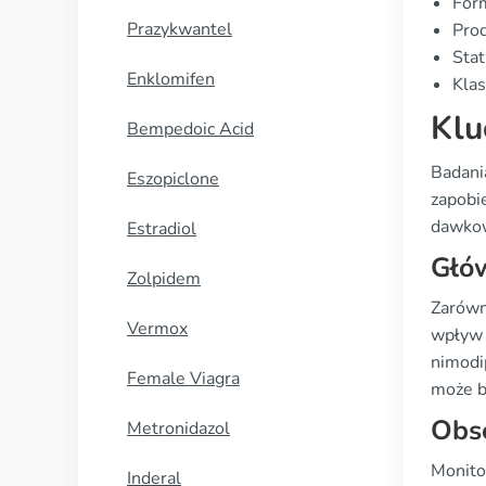
Form
Prazykwantel
Prod
Stat
Enklomifen
Klas
Klu
Bempedoic Acid
Badani
Eszopiclone
zapobi
dawkow
Estradiol
Głó
Zolpidem
Zarówn
Vermox
wpływ 
nimodi
Female Viagra
może b
Obs
Metronidazol
Monito
Inderal