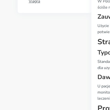
Viagra
W Pols
ściśle
Zau
Użycie 
potwie
Str
Typ
Standa
dla uz
Daw
U pacj
monito
leczen
Pro