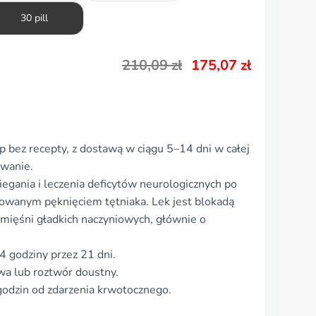
30 pill
210,09
zł
175,07
zł
 bez recepty, z dostawą w ciągu 5–14 dni w całej
owanie.
egania i leczenia deficytów neurologicznych po
wanym pęknięciem tętniaka. Lek jest blokadą
mięśni gładkich naczyniowych, głównie o
 godziny przez 21 dni.
wa lub roztwór doustny.
 godzin od zdarzenia krwotocznego.