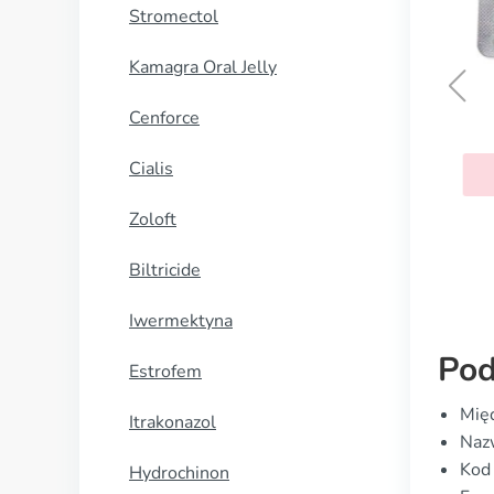
Stromectol
Kamagra Oral Jelly
Cenforce
Clopidogrel
Cialis
KUP TERAZ
Zoloft
Biltricide
Iwermektyna
Pod
Estrofem
Mię
Itrakonazol
Naz
Kod
Hydrochinon