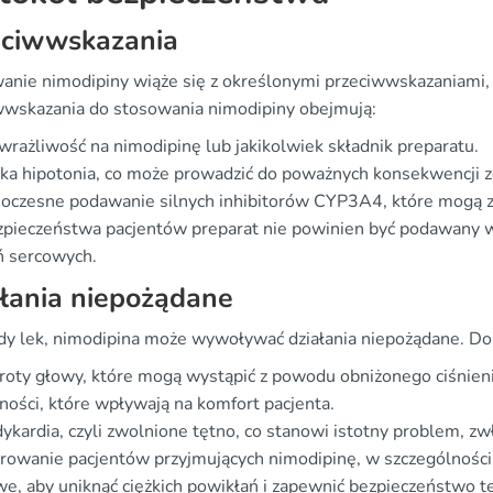
eciwwskazania
anie nimodipiny wiąże się z określonymi przeciwwskazaniami, 
wwskazania do stosowania nimodipiny obejmują:
rażliwość na nimodipinę lub jakikolwiek składnik preparatu.
ka hipotonia, co może prowadzić do poważnych konsekwencji 
noczesne podawanie silnych inhibitorów CYP3A4, które mogą 
zpieczeństwa pacjentów preparat nie powinien być podawany w 
ń sercowych.
łania niepożądane
żdy lek, nimodipina może wywoływać działania niepożądane. Do
oty głowy, które mogą wystąpić z powodu obniżonego ciśnieni
ości, które wpływają na komfort pacjenta.
ykardia, czyli zwolnione tętno, co stanowi istotny problem, zw
rowanie pacjentów przyjmujących nimodipinę, w szczególności t
e, aby uniknąć ciężkich powikłań i zapewnić bezpieczeństwo te