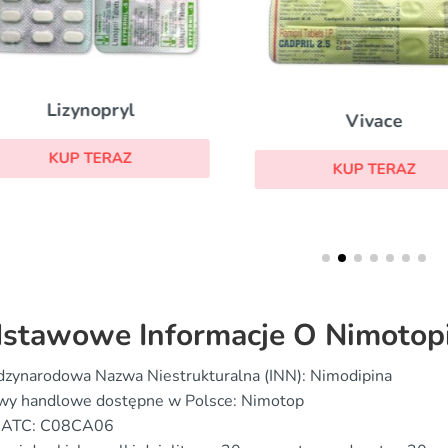
Lizynopryl
Vivace
KUP TERAZ
KUP TERAZ
stawowe Informacje O Nimotop
dzynarodowa Nazwa Niestrukturalna (INN): Nimodipina
wy handlowe dostępne w Polsce: Nimotop
 ATC: C08CA06