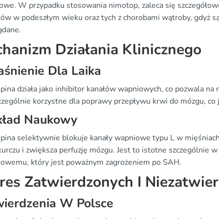
we. W przypadku stosowania nimotop, zaleca się szczegółowe
tów w podeszłym wieku oraz tych z chorobami wątroby, gdyż są o
ądane.
hanizm Działania Klinicznego
śnienie Dla Laika
pina działa jako inhibitor kanałów wapniowych, co pozwala na 
zczególnie korzystne dla poprawy przepływu krwi do mózgu, co
kład Naukowy
pina selektywnie blokuje kanały wapniowe typu L w mięśniach
zkurczu i zwiększa perfuzję mózgu. Jest to istotne szczególnie
iowemu, który jest poważnym zagrożeniem po SAH.
res Zatwierdzonych I Niezatwi
wierdzenia W Polsce