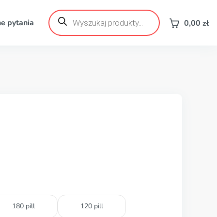
Wyszukiwarka
produktów
e pytania
0,00
zł
180 pill
120 pill