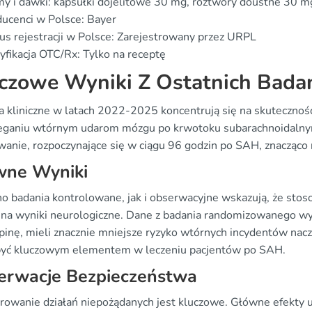
y i dawki: kapsułki dojelitowe 30 mg, roztwory doustne 30 
ucenci w Polsce: Bayer
us rejestracji w Polsce: Zarejestrowany przez URPL
yfikacja OTC/Rx: Tylko na receptę
czowe Wyniki Z Ostatnich Bada
a kliniczne w latach 2022-2025 koncentrują się na skutecznoś
eganiu wtórnym udarom mózgu po krwotoku subarachnoidalnym
anie, rozpoczynające się w ciągu 96 godzin po SAH, znacząco 
wne Wyniki
o badania kontrolowane, jak i obserwacyjne wskazują, że sto
na wyniki neurologiczne. Dane z badania randomizowanego wyka
pinę, mieli znacznie mniejsze ryzyko wtórnych incydentów nacz
yć kluczowym elementem w leczeniu pacjentów po SAH.
erwacje Bezpieczeństwa
rowanie działań niepożądanych jest kluczowe. Główne efekty ub