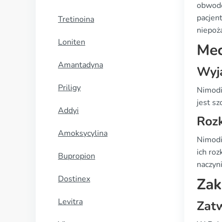
obwodo
pacjen
Tretinoina
niepoż
Loniten
Mec
Amantadyna
Wyja
Priligy
Nimodi
jest s
Addyi
Roz
Amoksycylina
Nimodi
ich ro
Bupropion
naczyn
Dostinex
Zak
Levitra
Zat