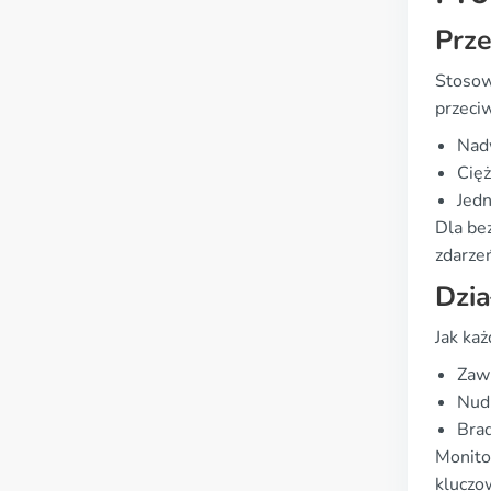
Prz
Stosow
przeci
Nadw
Cięż
Jed
Dla be
zdarze
Dzia
Jak ka
Zawr
Nudn
Brad
Monito
kluczow