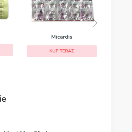
Micardis
KUP TERAZ
ie