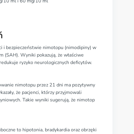
mg/10 ml i 60 mg/10 ml
ń
ci i bezpieczeństwie nimotopu (nimodipiny) w
 (SAH). Wyniki pokazują, że właściwe
redukuje ryzyko neurologicznych deficytów.
sowanie nimotopu przez 21 dni ma pozytywny
zały, że pacjenci, którzy przyjmowali
yniowych. Takie wyniki sugerują, że nimotop
oczne to hipotonia, bradykardia oraz obrzęki