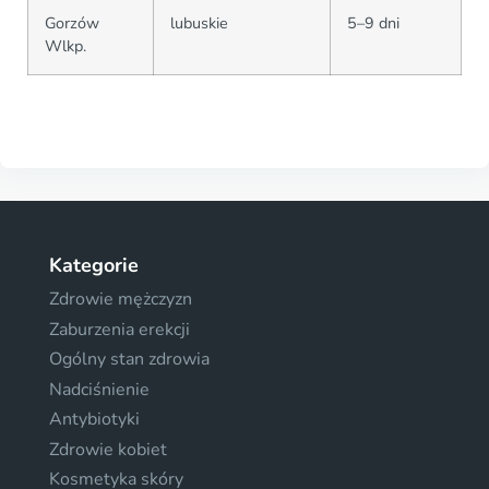
Gorzów
lubuskie
5–9 dni
Wlkp.
Kategorie
Zdrowie mężczyzn
Zaburzenia erekcji
Ogólny stan zdrowia
Nadciśnienie
Antybiotyki
Zdrowie kobiet
Kosmetyka skóry