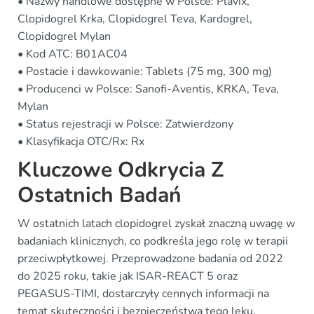
• Nazwy handlowe dostępne w Polsce: Plavix,
Clopidogrel Krka, Clopidogrel Teva, Kardogrel,
Clopidogrel Mylan
• Kod ATC: B01AC04
• Postacie i dawkowanie: Tablets (75 mg, 300 mg)
• Producenci w Polsce: Sanofi-Aventis, KRKA, Teva,
Mylan
• Status rejestracji w Polsce: Zatwierdzony
• Klasyfikacja OTC/Rx: Rx
Kluczowe Odkrycia Z
Ostatnich Badań
W ostatnich latach clopidogrel zyskał znaczną uwagę w
badaniach klinicznych, co podkreśla jego rolę w terapii
przeciwpłytkowej. Przeprowadzone badania od 2022
do 2025 roku, takie jak ISAR-REACT 5 oraz
PEGASUS-TIMI, dostarczyły cennych informacji na
temat skuteczności i bezpieczeństwa tego leku.