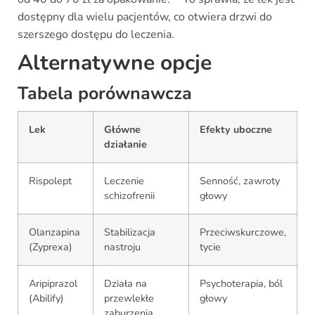
dostępny dla wielu pacjentów, co otwiera drzwi do
szerszego dostępu do leczenia.
Alternatywne opcje
Tabela porównawcza
Lek
Główne
Efekty uboczne
działanie
Rispolept
Leczenie
Senność, zawroty
schizofrenii
głowy
Olanzapina
Stabilizacja
Przeciwskurczowe,
(Zyprexa)
nastroju
tycie
Aripiprazol
Działa na
Psychoterapia, ból
(Abilify)
przewlekłe
głowy
zaburzenia