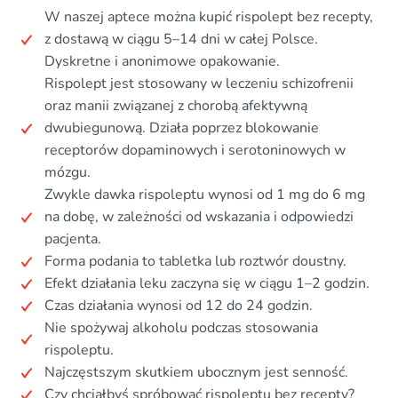
W naszej aptece można kupić rispolept bez recepty,
z dostawą w ciągu 5–14 dni w całej Polsce.
Dyskretne i anonimowe opakowanie.
Rispolept jest stosowany w leczeniu schizofrenii
oraz manii związanej z chorobą afektywną
dwubiegunową. Działa poprzez blokowanie
receptorów dopaminowych i serotoninowych w
mózgu.
Zwykle dawka rispoleptu wynosi od 1 mg do 6 mg
na dobę, w zależności od wskazania i odpowiedzi
pacjenta.
Forma podania to tabletka lub roztwór doustny.
Efekt działania leku zaczyna się w ciągu 1–2 godzin.
Czas działania wynosi od 12 do 24 godzin.
Nie spożywaj alkoholu podczas stosowania
rispoleptu.
Najczęstszym skutkiem ubocznym jest senność.
Czy chciałbyś spróbować rispoleptu bez recepty?