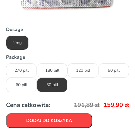
Dosage
2mg
Package
270 pill
180 pill
120 pill
90 pill
60 pill
30 pill
Cena całkowita:
191,89
zł
159,90
zł
DODAJ DO KOSZYKA