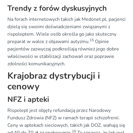
Trendy z forów dyskusyjnych
Na forach internetowych takich jak Medonet.pl, pacjenci
dzielą się swoimi doświadczeniami związanymi z
rispoleptem. Wiele osób określa go jako skuteczny
15
preparat w walce z objawami autyzmu.
Opinie
pacjentów zazwyczaj podkreślają również jego dobre
właściwości w stabilizacji zachowań oraz poprawie
zdolności komunikacyjnych.
Krajobraz dystrybucji i
cenowy
NFZ i apteki
Rispolept jest objęty refundacją przez Narodowy
Fundusz Zdrowia (NFZ) w ramach terapii schizofrenii.
Ceny w aptekach sieciowych, takich jak DOZ, wahają się
16
od 40 do 70 zł za opakowanie.
To sprawia, że lek jest