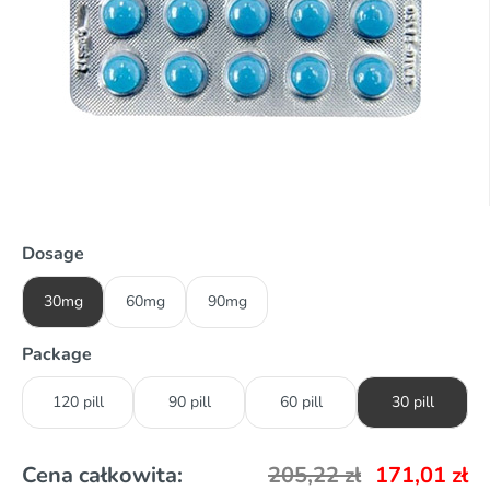
Dosage
30mg
60mg
90mg
Package
120 pill
90 pill
60 pill
30 pill
Cena całkowita:
205,22
zł
171,01
zł