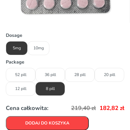
Dosage
5mg
10mg
Package
52 pill
36 pill
28 pill
20 pill
12 pill
8 pill
Cena całkowita:
219,40
zł
182,82
zł
DODAJ DO KOSZYKA