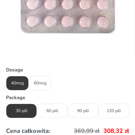
Dosage
40mcg
60mcg
Package
30 pill
60 pill
90 pill
120 pill
Cena całkowita:
369,99
zł
308,32
zł