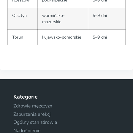
Rzeszów
podkarpackie
5–9 dni
Olsztyn
warmińsko-
5–9 dni
mazurskie
Torun
kujawsko-pomorskie
5–9 dni
Kategorie
Zdrowie mężczyzn
Zaburzenia erekcji
Ogólny stan zdrowia
Nadciśnienie