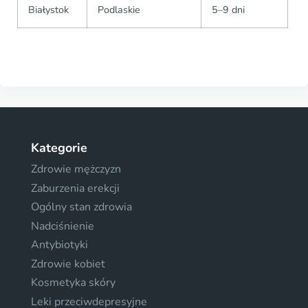
Białystok
Podlaskie
5–9 dni
Kategorie
Zdrowie mężczyzn
Zaburzenia erekcji
Ogólny stan zdrowia
Nadciśnienie
Antybiotyki
Zdrowie kobiet
Kosmetyka skóry
Leki przeciwdepresyjne