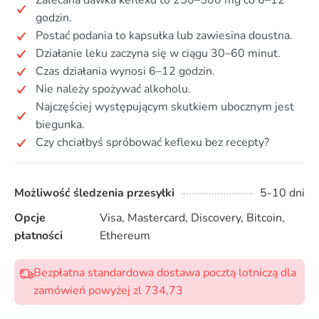
Zalecana dawka keflexu to 250–500 mg co 6–12
godzin.
Postać podania to kapsułka lub zawiesina doustna.
Działanie leku zaczyna się w ciągu 30–60 minut.
Czas działania wynosi 6–12 godzin.
Nie należy spożywać alkoholu.
Najczęściej występującym skutkiem ubocznym jest
biegunka.
Czy chciałbyś spróbować keflexu bez recepty?
Możliwość śledzenia przesyłki
5-10 dni
Opcje
Visa, Mastercard, Discovery, Bitcoin,
płatności
Ethereum
Bezpłatna standardowa dostawa pocztą lotniczą dla
zamówień powyżej zl 734,73