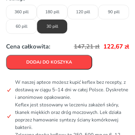
360 pill
180 pill
120 pill
90 pill
60 pill
30 pill
Cena całkowita:
147,21
zł
122,67
zł
DODAJ DO KOSZYKA
W naszej aptece możesz kupić keflex bez recepty, z
dostawą w ciągu 5–14 dni w całej Polsce. Dyskretne
i anonimowe opakowanie.
Keflex jest stosowany w leczeniu zakażeń skóry,
tkanek miękkich oraz dróg moczowych. Lek działa
poprzez hamowanie syntezy ściany komórkowej
bakterii.