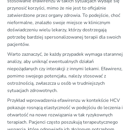
stosowanie efawirenzu w takich sytuacjach wydaje się
przynosić korzyści, mimo że nie jest to oficjalnie
zatwierdzone przez organy zdrowia. To podejście, choć
nieformalne, znalazło swoje miejsce w klinicznym
doświadczeniu wielu lekarzy, którzy dostrzegają
potrzebę bardziej spersonalizowanej terapii dla swoich
pacjentów.
Warto zaznaczyć, że każdy przypadek wymaga starannej
analizy, aby uniknąć ewentualnych działań
niepożądanych czy interakcji z innymi lekami. Efawirenz,
pomimo swojego potencjału, należy stosować z
ostrożnością, zwłaszcza u osób w trudniejszych
sytuacjach zdrowotnych.
Przykład wprowadzenia efawirenzu w kontekście HCV
pokazuje rosnącą elastyczność w podejściu do leczenia i
otwartość na nowe rozwiązania w tak ryzykownych
terapiach. Pacjenci często poszukują terapeutycznego
wsparcia, które odpowiada ich złożonym potrzebom,