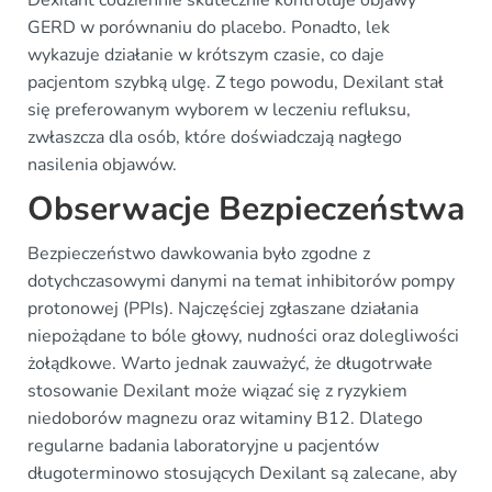
Dexilant codziennie skutecznie kontroluje objawy
GERD w porównaniu do placebo. Ponadto, lek
wykazuje działanie w krótszym czasie, co daje
pacjentom szybką ulgę. Z tego powodu, Dexilant stał
się preferowanym wyborem w leczeniu refluksu,
zwłaszcza dla osób, które doświadczają nagłego
nasilenia objawów.
Obserwacje Bezpieczeństwa
Bezpieczeństwo dawkowania było zgodne z
dotychczasowymi danymi na temat inhibitorów pompy
protonowej (PPIs). Najczęściej zgłaszane działania
niepożądane to bóle głowy, nudności oraz dolegliwości
żołądkowe. Warto jednak zauważyć, że długotrwałe
stosowanie Dexilant może wiązać się z ryzykiem
niedoborów magnezu oraz witaminy B12. Dlatego
regularne badania laboratoryjne u pacjentów
długoterminowo stosujących Dexilant są zalecane, aby