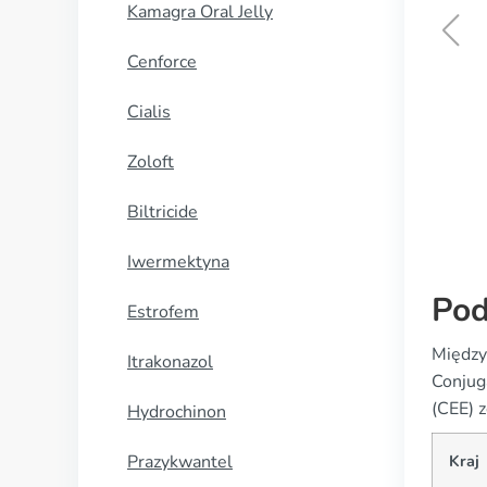
Kamagra Oral Jelly
Cenforce
Anastrozol
Cialis
KUP TERAZ
Zoloft
Biltricide
Iwermektyna
Pod
Estrofem
Między
Itrakonazol
Conjug
(CEE) 
Hydrochinon
Prazykwantel
Kraj