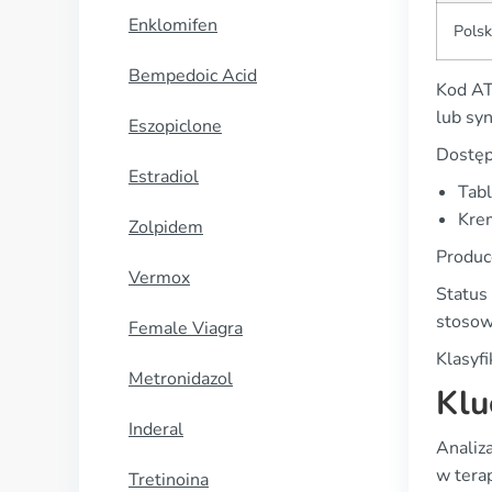
Enklomifen
Pols
Bempedoic Acid
Kod AT
lub sy
Eszopiclone
Dostęp
Estradiol
Tabl
Kre
Zolpidem
Produc
Vermox
Status 
stosow
Female Viagra
Klasyf
Metronidazol
Klu
Inderal
Analiz
w tera
Tretinoina