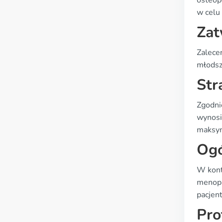
osteop
w celu 
Zat
Zalece
młodsz
Str
Zgodni
wynosi
maksym
Og
W kont
menopa
pacjen
Pro