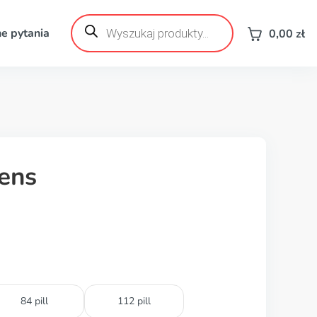
Wyszukiwarka
produktów
e pytania
0,00
zł
ens
84 pill
112 pill