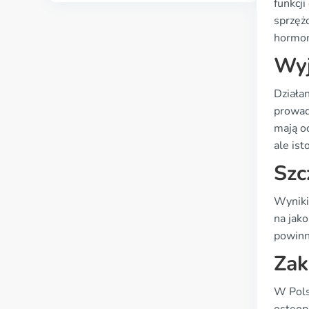
funkcj
sprzęż
hormon
Wyj
Działa
prowadz
mają o
ale is
Szc
Wyniki
na jak
powinn
Zak
W Pols