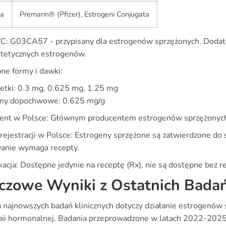
ka
Premarin® (Pfizer), Estrogeni Conjugata
C: G03CA57 - przypisany dla estrogenów sprzężonych. Dodatko
ntetycznych estrogenów.
ne formy i dawki:
etki: 0.3 mg, 0.625 mg, 1.25 mg
my dopochwowe: 0.625 mg/g
ent w Polsce: Głównym producentem estrogenów sprzężonych 
rejestracji w Polsce: Estrogeny sprzężone są zatwierdzone do 
anie wymaga recepty.
ikacja: Dostępne jedynie na receptę (Rx), nie są dostępne bez
czowe Wyniki z Ostatnich Bada
a najnowszych badań klinicznych dotyczy działanie estrogenów s
pii hormonalnej. Badania przeprowadzone w latach 2022-2025