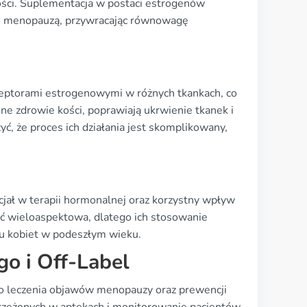
kości. Suplementacja w postaci estrogenów
h menopauzą, przywracając równowagę
receptorami estrogenowymi w różnych tkankach, co
one zdrowie kości, poprawiają ukrwienie tkanek i
ć, że proces ich działania jest skomplikowany,
jał w terapii hormonalnej oraz korzystny wpływ
być wieloaspektowa, dlatego ich stosowanie
u kobiet w podeszłym wieku.
o i Off-Label
o leczenia objawów menopauzy oraz prewencji