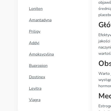
objawó
Loniten
średni
placeb
Amantadyna
Głó
Priligy
Efekty
jakośc
Addyi
naczyn
wartoś
Amoksycylina
Obs
Bupropion
Warto 
Dostinex
wystąpi
hormon
Levitra
Mec
Viagra
Estrog