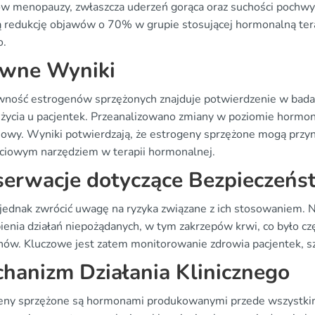
w menopauzy, zwłaszcza uderzeń gorąca oraz suchości pochw
ą redukcję objawów o 70% w grupie stosującej hormonalną ter
o.
wne Wyniki
wność estrogenów sprzężonych znajduje potwierdzenie w badan
i życia u pacjentek. Przeanalizowano zmiany w poziomie hormo
iowy. Wyniki potwierdzają, że estrogeny sprzężone mogą przyn
ciowym narzędziem w terapii hormonalnej.
erwacje dotyczące Bezpieczeńs
jednak zwrócić uwagę na ryzyka związane z ich stosowaniem. N
enia działań niepożądanych, w tym zakrzepów krwi, co było czę
ów. Kluczowe jest zatem monitorowanie zdrowia pacjentek, szc
hanizm Działania Klinicznego
eny sprzężone są hormonami produkowanymi przede wszystkim p