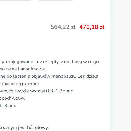
564,22
zł
470,18
zł
ny konjugowane bez recepty, z dostawą w ciągu
yskretne i anonimowe.
ne do leczenia objawów menopauzy. Lek działa
enów w organizmie.
anych zwykle wynosi 0,3–1,25 mg.
 dopochwowy.
1–3 dni.
ocznym jest ból głowy.