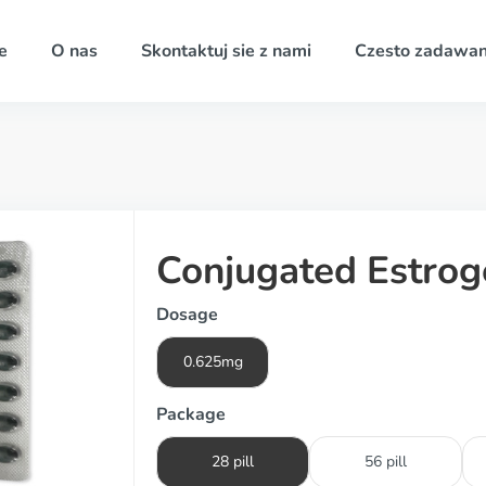
e
O nas
Skontaktuj sie z nami
Czesto zadawan
Conjugated Estrog
Dosage
0.625mg
Package
28 pill
56 pill