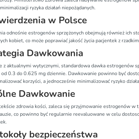
orozy. Ministerstwo Zdrowia zaleca nabywanie estrogenów sp
minimalizacji ryzyka działań niepożądanych.
wierdzenia w Polsce
nia odnośnie estrogenów sprzężonych obejmują również ich s
ych kobiet, co może poprawiać jakość życia pacjentek z rzadki
ategia Dawkowania
e z aktualnymi wytycznymi, standardowa dawka estrogenów s
 od 0.3 do 0.625 mg dziennie. Dawkowanie powinno być dosto
alizować korzyści, a jednocześnie minimalizować ryzyko dział
ólne Dawkowanie
ekście zdrowia kości, zaleca się przyjmowanie estrogenów w t
uzie, co powinno być regularnie reevaluowane w celu dostosow
tek.
tokoły bezpieczeństwa