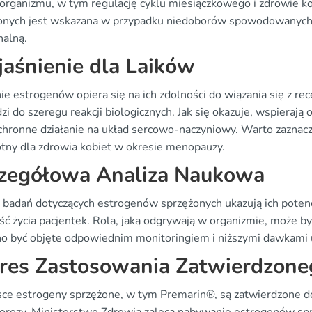
i organizmu, w tym regulację cyklu miesiączkowego i zdrowie 
onych jest wskazana w przypadku niedoborów spowodowanyc
alną.
aśnienie dla Laików
nie estrogenów opiera się na ich zdolności do wiązania się z 
i do szeregu reakcji biologicznych. Jak się okazuje, wspierają 
chronne działanie na układ sercowo-naczyniowy. Warto zaznaczy
totny dla zdrowia kobiet w okresie menopauzy.
zegółowa Analiza Naukowa
 badań dotyczących estrogenów sprzężonych ukazują ich potenc
ość życia pacjentek. Rola, jaką odgrywają w organizmie, może 
o być objęte odpowiednim monitoringiem i niższymi dawkami 
res Zastosowania Zatwierdzoneg
ce estrogeny sprzężone, w tym Premarin®, są zatwierdzone d