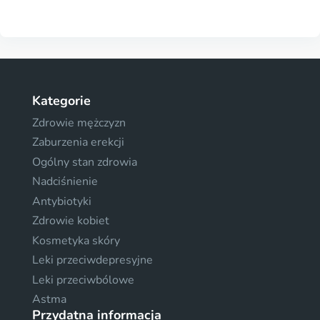
Kategorie
Zdrowie mężczyzn
Zaburzenia erekcji
Ogólny stan zdrowia
Nadciśnienie
Antybiotyki
Zdrowie kobiet
Kosmetyka skóry
Leki przeciwdepresyjne
Leki przeciwbólowe
Astma
Przydatna informacja