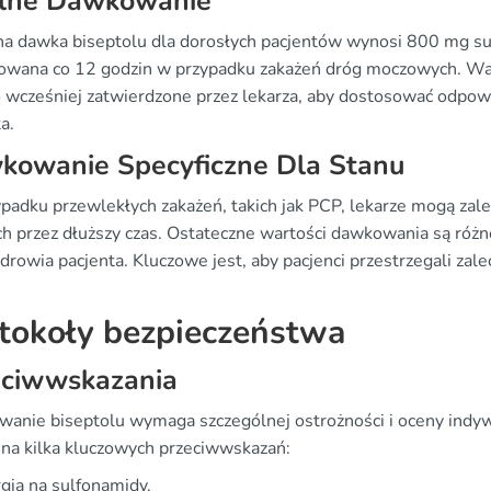
lne Dawkowanie
na dawka biseptolu dla dorosłych pacjentów wynosi 800 mg su
owana co 12 godzin w przypadku zakażeń dróg moczowych. Ważn
o wcześniej zatwierdzone przez lekarza, aby dostosować odpo
a.
kowanie Specyficzne Dla Stanu
padku przewlekłych zakażeń, takich jak PCP, lekarze mogą zal
h przez dłuższy czas. Ostateczne wartości dawkowania są różne 
drowia pacjenta. Kluczowe jest, aby pacjenci przestrzegali zal
tokoły bezpieczeństwa
eciwwskazania
wanie biseptolu wymaga szczególnej ostrożności i oceny indyw
na kilka kluczowych przeciwwskazań:
gia na sulfonamidy.