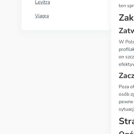
Levitra
ten spr
Zak
Viagra
Zat
W Pols
profil
on szc
efekty
Zacz
Poza o
osób z
pewne 
sytuacj
Str