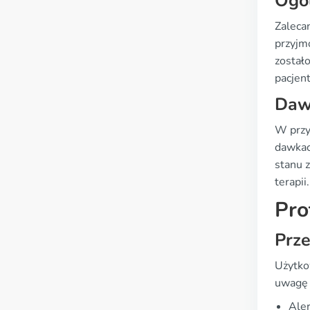
Ogó
Zaleca
przyjm
został
pacjent
Daw
W przy
dawkac
stanu z
terapii.
Pro
Prz
Użytko
uwagę 
Aler