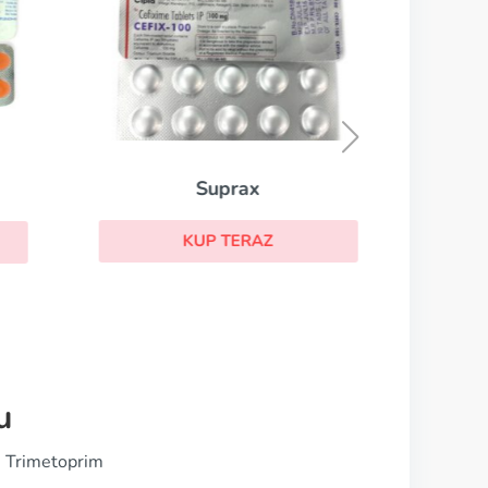
Suprax
KUP TERAZ
u
i Trimetoprim