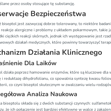
ślane przez osoby stosujące tę substancję.
erwacje Bezpieczeństwa
ż biseptol jest zazwyczaj dobrze tolerowany, to niektóre bada
h reakcje alergiczne i problemy z układem pokarmowym, takie ja
ki ciężkich reakcji skórnych, jednak ich występowanie jest rz
wowych działań medycznych, które powinny towarzyszyć terapi
hanizm Działania Klinicznego
śnienie Dla Laików
ol działa poprzez hamowanie enzymów, które są kluczowe dla wz
 i reduktazę dihydrofolianu, co spowalnia syntezę kwasu folio
terii, co czyni biseptol skutecznym w zwalczaniu wielu rodzajów
zegółowa Analiza Naukowa
 biseptolu składa się z dwóch substancji czynnych: sulfametok
zy, że ich połączenie jest bardziej efektywne w walce z zakaże