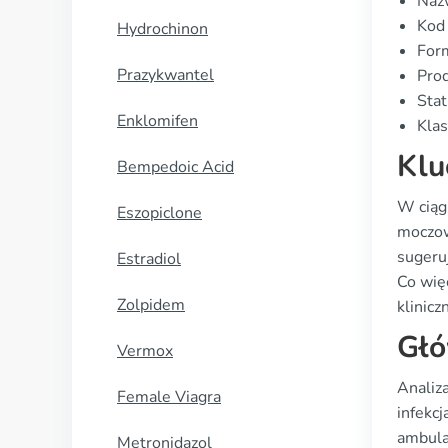
Naz
Kod
Hydrochinon
Form
Prazykwantel
Prod
Stat
Enklomifen
Klas
Klu
Bempedoic Acid
W ciąg
Eszopiclone
moczow
sugeru
Estradiol
Co wię
Zolpidem
kliniczn
Głó
Vermox
Analiz
Female Viagra
infekc
ambulat
Metronidazol