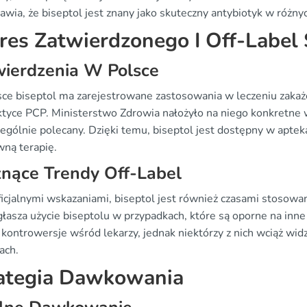
awia, że biseptol jest znany jako skuteczny antybiotyk w różn
res Zatwierdzonego I Off-Label
wierdzenia W Polsce
ce biseptol ma zarejestrowane zastosowania w leczeniu zaka
aktyce PCP. Ministerstwo Zdrowia nałożyło na niego konkretne w
zególnie polecany. Dzięki temu, biseptol jest dostępny w aptek
wną terapię.
nące Trendy Off-Label
ficjalnymi wskazaniami, biseptol jest również czasami stosowan
głasza użycie biseptolu w przypadkach, które są oporne na inn
kontrowersje wśród lekarzy, jednak niektórzy z nich wciąż wid
ach.
ategia Dawkowania