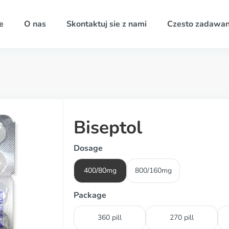
e
O nas
Skontaktuj sie z nami
Czesto zadawan
Biseptol
Dosage
400/80mg
800/160mg
Package
360 pill
270 pill