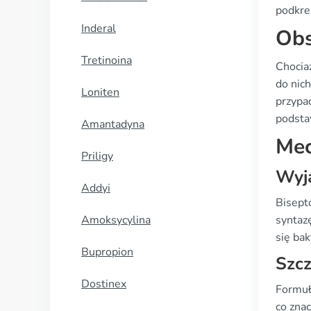
podkre
Inderal
Obs
Tretinoina
Chocia
do nic
Loniten
przypad
podsta
Amantadyna
Mec
Priligy
Wyja
Addyi
Bisept
Amoksycylina
syntazę
się bak
Bupropion
Szc
Dostinex
Formuła
co znac