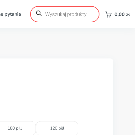
Wyszukiwarka
produktów
e pytania
0,00
zł
180 pill
120 pill