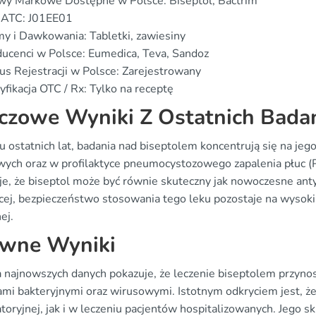
wy Markowe Dostępne w Polsce: Biseptol, Bactrim
 ATC: J01EE01
y i Dawkowania: Tabletki, zawiesiny
ucenci w Polsce: Eumedica, Teva, Sandoz
us Rejestracji w Polsce: Zarejestrowany
yfikacja OTC / Rx: Tylko na receptę
czowe Wyniki Z Ostatnich Bada
u ostatnich lat, badania nad biseptolem koncentrują się na jeg
ych oraz w profilaktyce pneumocystozowego zapalenia płuc (
je, że biseptol może być równie skuteczny jak nowoczesne anty
cej, bezpieczeństwo stosowania tego leku pozostaje na wysoki
ej.
wne Wyniki
a najnowszych danych pokazuje, że leczenie biseptolem przyno
jami bakteryjnymi oraz wirusowymi. Istotnym odkryciem jest, ż
oryjnej, jak i w leczeniu pacjentów hospitalizowanych. Jego sk