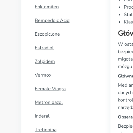
Enklomifen
Prod
Stat
Bempedoic Acid
Klas
Głó
Eszopiclone
W osta
Estradiol
bezpie
migota
Zolpidem
mózgu 
Vermox
Główne
Median
Female Viagra
danych
kontro
Metronidazol
narzędz
Inderal
Obsera
Bezpie
Tretinoina