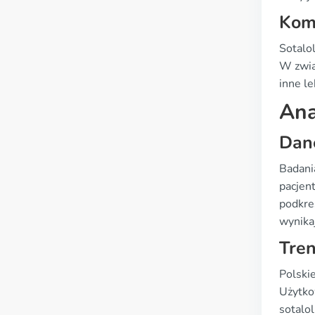
Komb
Sotalo
W zwią
inne l
Ana
Dane
Badani
pacjen
podkre
wynikaj
Tren
Polski
Użytko
sotalo