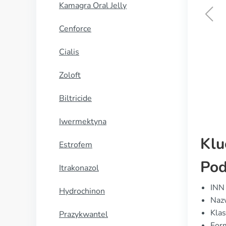
Kamagra Oral Jelly
Cenforce
Betaserc
Cialis
KUP TERAZ
Zoloft
Biltricide
Iwermektyna
Klu
Estrofem
Pod
Itrakonazol
INN
Hydrochinon
Naz
Kla
Prazykwantel
Form