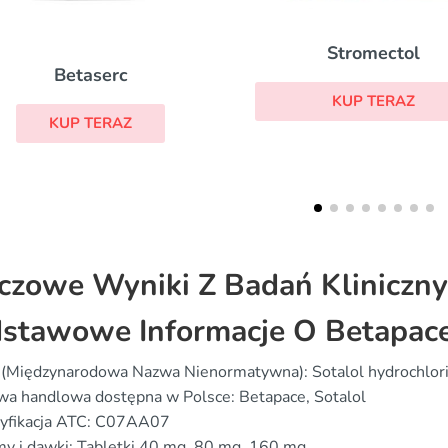
Stromectol
Oksybutynina
KUP TERAZ
KUP TERAZ
czowe Wyniki Z Badań Kliniczn
stawowe Informacje O Betapac
 (Międzynarodowa Nazwa Nienormatywna): Sotalol hydrochlor
wa handlowa dostępna w Polsce: Betapace, Sotalol
syfikacja ATC: C07AA07
y i dawki: Tabletki 40 mg, 80 mg, 160 mg