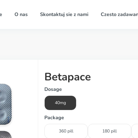
e
O nas
Skontaktuj sie z nami
Czesto zadawan
Betapace
Dosage
40mg
Package
360 pill
180 pill