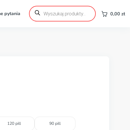
Wyszukiwarka
produktów
e pytania
0,00
zł
120 pill
90 pill