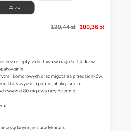
20 pill
120,44
zł
100,36
zł
e bez recepty, z dostawą w ciągu 5–14 dni w
 opakowanie.
arytmii komorowych oraz migotania przedsionków.
, który wydłuża potencjał akcji serca.
ch wynosi 80 mg dwa razy dziennie.
in.
niepożądanym jest bradykardia.