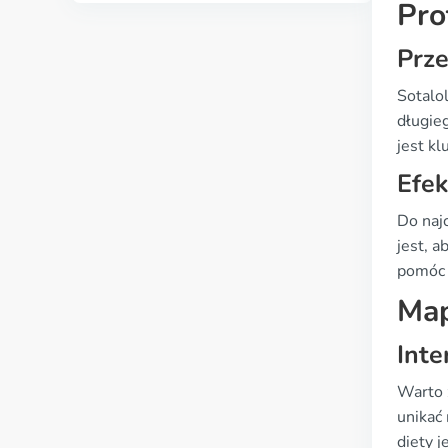
Pro
Prz
Sotalo
długie
jest k
Efek
Do naj
jest, 
pomóc 
Map
Inte
Warto 
unikać
diety 