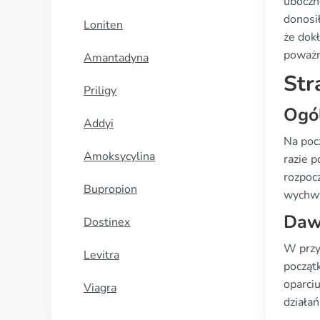
uboczn
donosi
Loniten
że dok
poważn
Amantadyna
Str
Priligy
Ogó
Addyi
Na poc
Amoksycylina
razie 
rozpoc
Bupropion
wychwy
Dawk
Dostinex
W przy
Levitra
począt
oparci
Viagra
działa