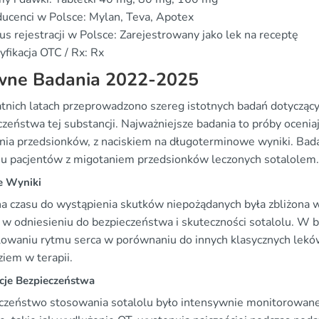
ucenci w Polsce: Mylan, Teva, Apotex
us rejestracji w Polsce: Zarejestrowany jako lek na receptę
yfikacja OTC / Rx: Rx
wne Badania 2022-2025
tnich latach przeprowadzono szereg istotnych badań dotyczącyc
czeństwa tej substancji. Najważniejsze badania to próby oceni
nia przedsionków, z naciskiem na długoterminowe wyniki. Bada
u pacjentów z migotaniem przedsionków leczonych sotalolem.
 Wyniki
a czasu do wystąpienia skutków niepożądanych była zbliżona w
 w odniesieniu do bezpieczeństwa i skuteczności sotalolu. W b
lowaniu rytmu serca w porównaniu do innych klasycznych leków
iem w terapii.
cje Bezpieczeństwa
czeństwo stosowania sotalolu było intensywnie monitorowane,