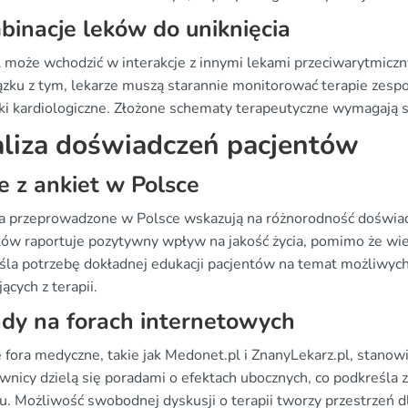
inacje leków do uniknięcia
l może wchodzić w interakcje z innymi lekami przeciwarytmicz
zku z tym, lekarze muszą starannie monitorować terapie zespo
eki kardiologiczne. Złożone schematy terapeutyczne wymagają 
liza doświadczeń pacjentów
 z ankiet w Polsce
a przeprowadzone w Polsce wskazują na różnorodność doświa
tów raportuje pozytywny wpływ na jakość życia, pomimo że wiel
śla potrzebę dokładnej edukacji pacjentów na temat możliwych 
ących z terapii.
dy na forach internetowych
e fora medyczne, takie jak Medonet.pl i ZnanyLekarz.pl, stano
wnicy dzielą się poradami o efektach ubocznych, co podkreśla 
lu. Możliwość swobodnej dyskusji o terapii tworzy przestrzeń