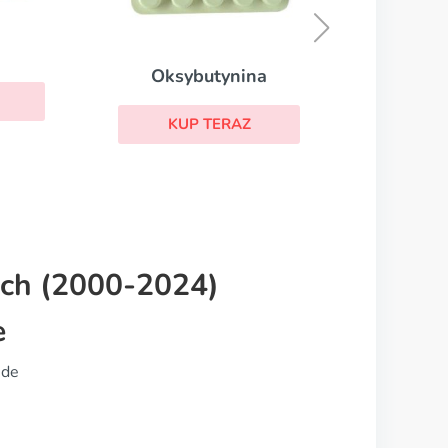
KUP TERAZ
ych (2000-2024)
e
ide