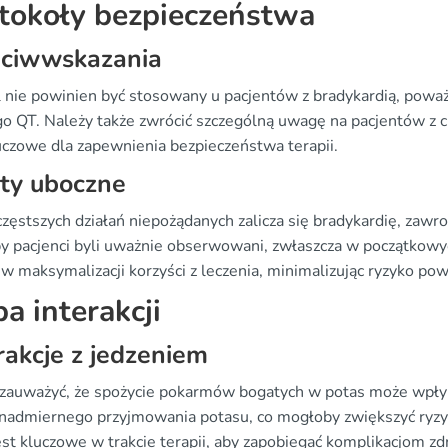
tokoły bezpieczeństwa
eciwwskazania
l nie powinien być stosowany u pacjentów z bradykardią, powa
go QT. Należy także zwrócić szczególną uwagę na pacjentów z
luczowe dla zapewnienia bezpieczeństwa terapii.
ty uboczne
częstszych działań niepożądanych zalicza się bradykardię, zawr
aby pacjenci byli uważnie obserwowani, zwłaszcza w początkowy
w maksymalizacji korzyści z leczenia, minimalizując ryzyko po
a interakcji
rakcje z jedzeniem
zauważyć, że spożycie pokarmów bogatych w potas może wpłyną
 nadmiernego przyjmowania potasu, co mogłoby zwiększyć ryzy
jest kluczowe w trakcie terapii, aby zapobiegać komplikacjom 