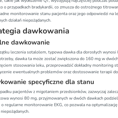
e, takie jak wydłużenie QT, występują najczęściej podczas p
ło o przypadkach bradykardii, co zmusza do ostrożnego titrowan
ładne monitorowanie stanu pacjenta oraz jego odpowiedzi na le
ych działań niepożądanych.
ategia dawkowania
lne dawkowanie
zątku leczenia sotalolem, typowa dawka dla dorosłych wynosi
potrzeby, dawka ta może zostać zwiększona do 160 mg w dwóch 
zęciem stosowania leku, przeprowadzić dokładny monitoring s
cenie ewentualnych problemów oraz dostosowanie terapii do 
owanie specyficzne dla stanu
padku pacjentów z migotaniem przedsionków, zazwyczaj zalec
kowa wynosi 80 mg, przyjmowanych w dwóch dawkach podziel
u o regularne monitorowanie EKG, co pozwala na optymalizację
ń niepożądanych.