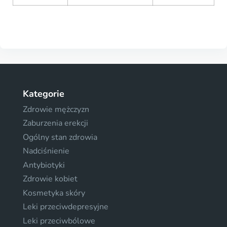
Kategorie
Zdrowie mężczyzn
Zaburzenia erekcji
Ogólny stan zdrowia
Nadciśnienie
Antybiotyki
Zdrowie kobiet
Kosmetyka skóry
Leki przeciwdepresyjne
Leki przeciwbólowe