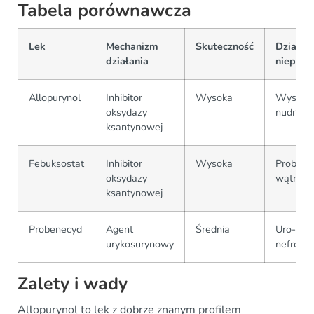
Tabela porównawcza
Lek
Mechanizm
Skuteczność
Działan
działania
niepożą
Allopurynol
Inhibitor
Wysoka
Wysypki
oksydazy
nudnośc
ksantynowej
Febuksostat
Inhibitor
Wysoka
Problem
oksydazy
wątrob
ksantynowej
Probenecyd
Agent
Średnia
Uro- i
urykosurynowy
nefroto
Zalety i wady
Allopurynol to lek z dobrze znanym profilem