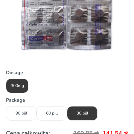
Dosage
300mg
Package
90 pill
60 pill
30 pill
Cena całkowita:
169,85
zł
141,54
zł