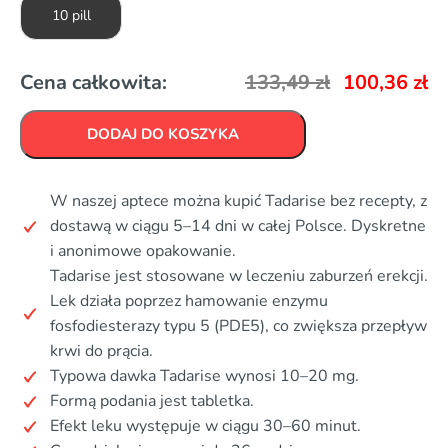
10 pill
Cena całkowita:
133,49
zł
100,36
zł
DODAJ DO KOSZYKA
W naszej aptece można kupić Tadarise bez recepty, z
dostawą w ciągu 5–14 dni w całej Polsce. Dyskretne
i anonimowe opakowanie.
Tadarise jest stosowane w leczeniu zaburzeń erekcji.
Lek działa poprzez hamowanie enzymu
fosfodiesterazy typu 5 (PDE5), co zwiększa przepływ
krwi do prącia.
Typowa dawka Tadarise wynosi 10–20 mg.
Formą podania jest tabletka.
Efekt leku występuje w ciągu 30–60 minut.