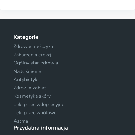
Kategorie
Zdrowie mężczyzn
Zaburzenia erekcji
Ogólny stan zdrowia
Nadciśnienie
Antybiotyki
Zdrowie kobiet
Kosmetyka skóry
Leki przeciwdepresyjne
Leki przeciwbólowe
Astma
Przydatna informacja