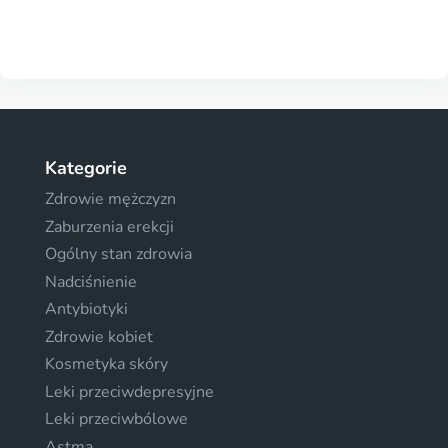
Kategorie
Zdrowie mężczyzn
Zaburzenia erekcji
Ogólny stan zdrowia
Nadciśnienie
Antybiotyki
Zdrowie kobiet
Kosmetyka skóry
Leki przeciwdepresyjne
Leki przeciwbólowe
Astma