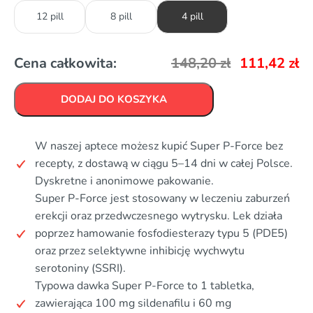
12 pill
8 pill
4 pill
Cena całkowita:
148,20
zł
111,42
zł
DODAJ DO KOSZYKA
W naszej aptece możesz kupić Super P-Force bez
recepty, z dostawą w ciągu 5–14 dni w całej Polsce.
Dyskretne i anonimowe pakowanie.
Super P-Force jest stosowany w leczeniu zaburzeń
erekcji oraz przedwczesnego wytrysku. Lek działa
poprzez hamowanie fosfodiesterazy typu 5 (PDE5)
oraz przez selektywne inhibicję wychwytu
serotoniny (SSRI).
Typowa dawka Super P-Force to 1 tabletka,
zawierająca 100 mg sildenafilu i 60 mg