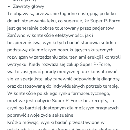
Zawroty głowy
Te objawy są przeważnie łagodne i ustępują po kilku
dniach stosowania leku, co sugeruje, że Super P-Force
jest generalnie dobrze tolerowany przez pacjentów.
Zarówno w kontekście efektywności, jak i
bezpieczeństwa, wyniki tych badań stanowią solidną
podstawę dla mężczyzn poszukujących skutecznych
rozwiązań w zarządzaniu zaburzeniami erekcji i kontroli
wytrysku. Kiedy rozważa się zakup Super P-Force,
warto zasięgnąć porady medycznej lub skonsultować
się ze specjalistą, aby zapewnić odpowiednią diagnozę
oraz dostosowaną do indywidualnych potrzeb terapię.
W kontekście polskiego rynku farmaceutycznego,
możliwe jest nabycie Super P-Force bez recepty, co
czyni go bardziej dostępnym dla mężczyzn pragnących
poprawić swoje życie seksualne.
Krótko mówiąc, wyniki badań przedstawione w
ostatnich latach ukazują Super P-Force jako skuteczną i